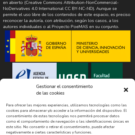
en abierto (Creative Commons Attribution-NonCommercial-
NoDerivatives 4.0 International CC BY-NC-ND). Aunque se
permite el uso libre de los contenidos de este espacio, es preciso
reconocer la autoría, con atribución, según los casos, a los
autores individuales o al Proyecto PoeMAS en su conjunto.
Gestionar el consentimiento
de las cookies
Para ofrecer las mejores experiencias, utilizamos tecnologías como las
cookies para almacenar y/o acceder a la información del dispositivo. El
El Proyecto PoeMAS recopila o hace mención en esta página a diferentes
consentimiento de estas tecnologías nos permitirá procesar datos
productos culturales, incluyendo un amplio número de canciones y
como el comportamiento de navegación o las identificaciones únicas en
textos en su base de datos, solo con el ánimo de dar visibilidad a las
este sitio. No consentir o retirar el consentimiento, puede afectar
relaciones entre música y poesía y alcanzar un conocimiento académico
al respecto, al margen de las ideas políticas, sociales, económicas o de
negativamente a ciertas características y funciones.