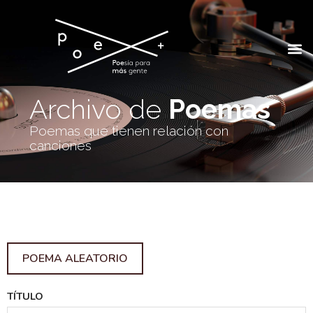
Archivo de
Poemas
Poemas que tienen relación con
canciones
POEMA ALEATORIO
TÍTULO