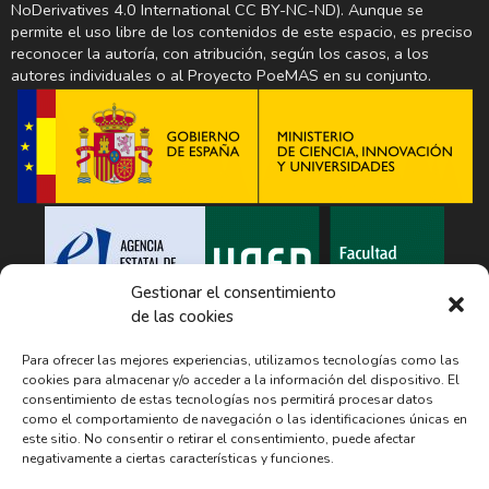
NoDerivatives 4.0 International CC BY-NC-ND). Aunque se
permite el uso libre de los contenidos de este espacio, es preciso
reconocer la autoría, con atribución, según los casos, a los
autores individuales o al Proyecto PoeMAS en su conjunto.
Gestionar el consentimiento
de las cookies
Para ofrecer las mejores experiencias, utilizamos tecnologías como las
cookies para almacenar y/o acceder a la información del dispositivo. El
El Proyecto PoeMAS recopila o hace mención en esta página a diferentes
consentimiento de estas tecnologías nos permitirá procesar datos
productos culturales, incluyendo un amplio número de canciones y
como el comportamiento de navegación o las identificaciones únicas en
textos en su base de datos, solo con el ánimo de dar visibilidad a las
este sitio. No consentir o retirar el consentimiento, puede afectar
relaciones entre música y poesía y alcanzar un conocimiento académico
al respecto, al margen de las ideas políticas, sociales, económicas o de
negativamente a ciertas características y funciones.
cualquier otra índole que puedan contener. Estas ideas no reflejan