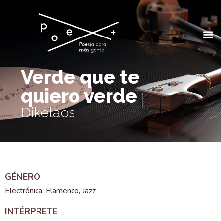
Verde que te
quiero verde
Dikelaos
GÉNERO
Electrónica
,
Flamenco
,
Jazz
INTÉRPRETE